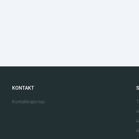
KONTAKT
S
Kontaktirajte nas
T
A
A
A