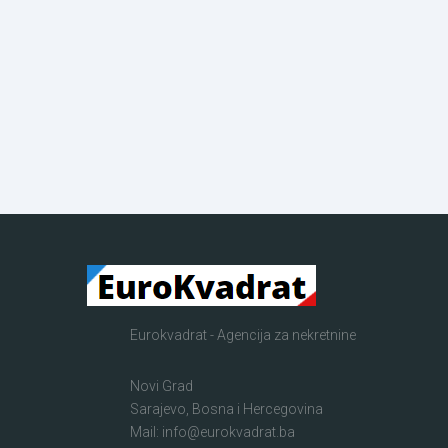
Eurokvadrat - Agencija za nekretnine
Novi Grad
Sarajevo, Bosna i Hercegovina
Mail: info@eurokvadrat.ba