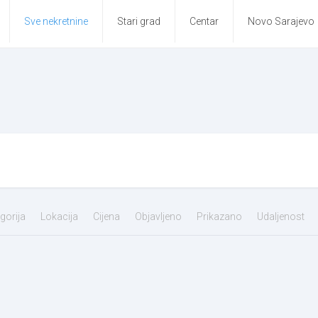
Sve nekretnine
Stari grad
Centar
Novo Sarajevo
gorija
Lokacija
Cijena
Objavljeno
Prikazano
Udaljenost