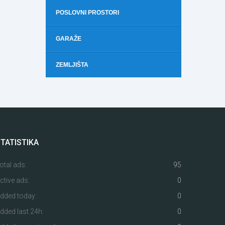
POSLOVNI PROSTORI
GARAŽE
ZEMLJIŠTA
TATISTIKA
otal ads:
95
ctive ads:
0
dded today:
0
dded last 24h:
0