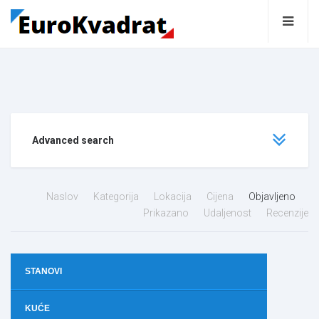
Advanced search
Naslov
Kategorija
Lokacija
Cijena
Objavljeno
Prikazano
Udaljenost
Recenzije
STANOVI
KUĆE