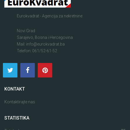
Eurokvadrat - Agencija za nekretnine
Novi Grad
Sarajevo, Bosna i Hercegovina
Mail: info@eurokvadrat.ba
Telefon: 061/52-61-52
KONTAKT
Kontaktirajte nas
STATISTIKA