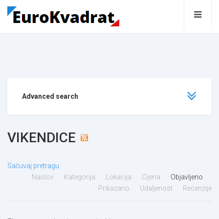
Advanced search
VIKENDICE
Sačuvaj pretragu
Naslov
Kategorija
Lokacija
Cijena
Objavljeno
Prikazano
Udaljenost
Recenzije