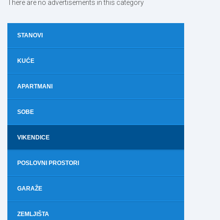
There are no advertisements in this category
STANOVI
KUĆE
APARTMANI
SOBE
VIKENDICE
POSLOVNI PROSTORI
GARAŽE
ZEMLJIŠTA