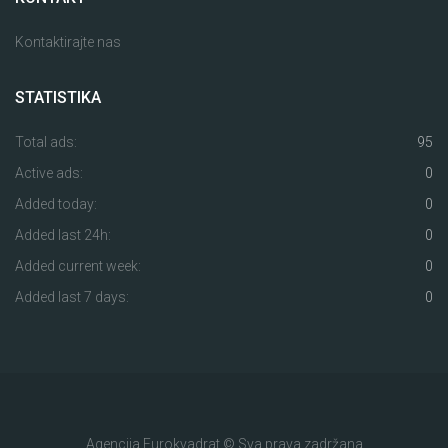
Kontaktirajte nas
STATISTIKA
Total ads:
95
Active ads:
0
Added today:
0
Added last 24h:
0
Added current week:
0
Added last 7 days:
0
Agencija Eurokvadrat © Sva prava zadržana